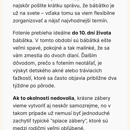
najskôr pošlite krátku správu, že bábätko je
už na svete – vďaka tomu sa viem flexibilne
zorganizovať a nájsť najvhodnejší termín.
Fotenie prebieha ideálne
do 10. dní života
bábätka. V tomto období sú bábätká ešte
veľmi spavé, pokojné a tak malinké, že sa
vám zmestia do dvoch dlaní. Ďalším
dôvodom, prečo s fotením neotáľať, je
výskyt detského akné alebo tráviacich
ťažkostí, ktoré sa často objavia približne dva
týždne po pôrode.
Ak to okolnosti nedovolia
, krásne zábery
vieme vytvoriť aj neskôr samozrejme, no v
takom prípade už nemusí byť jednoduché
zachytiť typické “spiace zábery”, ktoré sú
medzi rodičmi veľmi obľúbené.