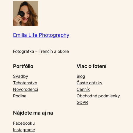
Emilia Life Photography
Fotografka – Trenčín a okolie
Portfólio
Viac o fotení
Svadby
Blog
Tehotenstvo
Časté otázky
Novorodenci
Cenník
Rodina
Obchodné podmienky
GDPR
Nájdete ma aj na
Facebooku
Instagrame