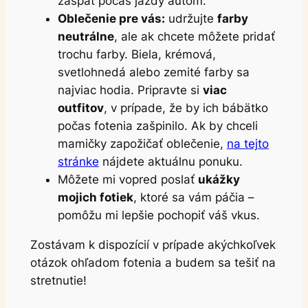
zaspať počas jazdy autom.
Oblečenie pre vás
:
udržujte
farby
neutrálne
, ale ak chcete môžete pridať
trochu farby. Biela, krémová,
svetlohnedá alebo zemité farby sa
najviac hodia. Pripravte si
viac
outfitov
, v prípade, že by ich bábätko
počas fotenia zašpinilo. Ak by chceli
mamičky zapožičať oblečenie,
na tejto
stránke
nájdete aktuálnu ponuku.
Môžete mi vopred poslať
ukážky
mojich fotiek
, ktoré sa vám páčia –
pomôžu mi lepšie pochopiť váš vkus.
Zostávam k dispozícií v prípade akýchkoľvek
otázok ohľadom fotenia a budem sa tešiť na
stretnutie!